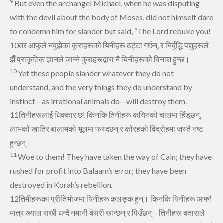
9
But even the archangel
Michael,
when he was disputing
with the devil about the body of Moses,
did not himself dare
to condemn him for slander but said, “The Lord rebuke you!
10तर आफूले नबुझेका कुराहरूको यिनीहरू ठट्टा गर्छन्, र निर्बुद्धि पशुहरूले
झैँ प्राकृतिक ज्ञानले जान्‍ने कुराहरूद्वारा नै यिनीहरूको विनाश हुन्‍छ।
10
Yet these people slander whatever they do not
understand, and the very things they do understand by
instinct—as irrational animals do—will destroy them.
11तिनीहरूलाई धिक्‍कार छ! किनकि तिनीहरू कयिनको चालमा हिँड्‌छन्,
लाभको खातिर बालामको भूलमा फस्‍दछन्‌ र कोरहको विद्रोहमा जस्‍तै नष्‍ट
हुन्‍छन्‌।
11
Woe to them! They have taken the way of Cain;
they have
rushed for profit into Balaam’s error;
they have been
destroyed in Korah’s rebellion.
12तिमीहरूका प्रीतिभोजमा यिनीहरू कलङ्क हुन्‌। किनकि यिनीहरू आफ्‍नै
मात्र ख्‍याल राखी धन्‍दै नमानी बेसरी खान्‍छन्‌ र पिउँछन्‌। तिनीहरू बतासले