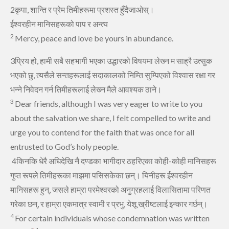
2कृपा, शान्‍ति र प्रेम तिमीहरूमा प्रशस्‍त हुँदैजाओस्‌।
ईश्‍वरहीन मानिसहरूको पाप र अन्‍त्‍य
2
Mercy, peace
and love be yours in abundance.
3प्रिय हो, हामी सबै सहभागी भएका उद्धारको विषयमा लेख्‍न म साह्रै उत्‍सुक
भएको छु, त्‍यसैले सन्‍तहरूलाई सदाकालको निम्‍ति सुम्‍पिएको विश्‍वास रक्षा गर
भन्‍ने निवेदन गर्न तिमीहरूलाई लेख्‍न मैले आवश्‍यक ठाने।
3
Dear friends,
although I was very eager to write to you
about the salvation we share,
I felt compelled to write and
urge you to contend
for the faith
that was once for all
entrusted to God’s holy people.
4किनकि धेरै अघिदेखि नै दण्‍डका भागीदार ठहरिएका कोही-कोही मानिसहरू
गुप्‍त रूपले तिमीहरूका माझमा पसिसकेका छन्‌। यिनीहरू ईश्‍वरहीन
मानिसहरू हुन्, जसले हाम्रा परमेश्‍वरको अनुग्रहलाई विलासितामा परिणत
गरेका छन्, र हाम्रा एकमात्र स्‍वामी र प्रभु, येशू ख्रीष्‍टलाई इन्‍कार गर्छन्‌।
4
For certain individuals whose condemnation was written