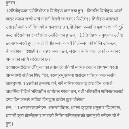
हुन्‍छन्‌।
12तिमीहरूका प्रीतिभोजमा यिनीहरू कलङ्क हुन्‌। किनकि यिनीहरू आफ्‍नै
मात्र ख्‍याल राखी धन्‍दै नमानी बेसरी खान्‍छन्‌ र पिउँछन्‌। तिनीहरू बतासले
उड़ाइलैजाने पानीविनाको बादलसरह छन्, हिउँदका फलहीन वृक्षजस्‍ता, जो दुई
पल्‍ट मरिसकेका र जरैसमेत उखेलिएका हुन्‍छन्‌।
13तिनीहरू समुद्रका उर्लदा
छालहरूजस्‍तै हुन्, जसले तिनीहरूका आफ्‍नै निर्लज्‍जताको फीँज उकेल्‍छन्‌।
यी बत्तिएका दिशाहीन ताराहरूजस्‍ता छन्, जसका निम्‍ति पातालको अन्‍धकार
अनन्‍तको लागि राखिएको छ।
14आदमदेखि सातौँ पुस्‍ताका हनोकले पनि यी मानिसहरूका विषयमा यस्‍तो
अगमवाणी बोलेका थिए, “हेर, परमप्रभु आफ्‍ना असंख्‍य पवित्र जनहरूसँग
आउनुभयो,
15सबैको इन्‍साफ गर्न, सबै मानिसहरूलाई दण्‍ड दिन, जसले
अधार्मिक रीतिले भक्तिहीन कार्यहरू गरेका छन्, र ती भक्तिहीन मानिसहरूलाई
दण्‍ड दिन जसले उहाँको विरुद्धमा कठोर कुरा बोलेका
छन्‌।”
16फतफताउनेहरू, असन्‍तोषीहरू, आफ्‍ना कुइच्‍छाअनुसार हिँड्‌नेहरू,
घमण्‍डी कुरा बोल्‍नेहरू र लाभको निम्‍ति मानिसहरूको चापलूसी गर्नेहरू यी नै
हुन्‌।