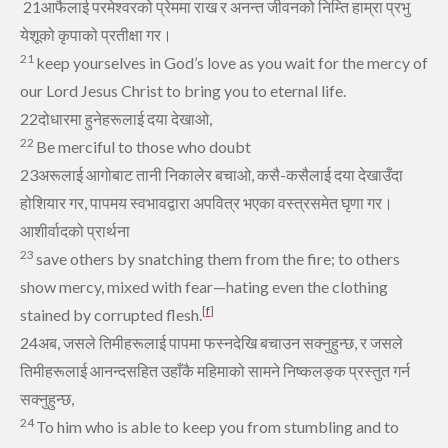
21आफैलाई परमेश्‍वरको प्रेममा राख र अनन्‍त जीवनको निम्‍ति हाम्रा प्रभु
येशूको कृपाको प्रतीक्षा गर।
21
keep yourselves in God’s love as you wait
for the mercy of
our Lord Jesus Christ to bring you to eternal life.
22दोधारमा हुनेहरूलाई दया देखाओ,
22
Be merciful to those who doubt
23अरूलाई आगोबाट तानी निकालेर बचाओ, कसै-कसैलाई दया देखाउँदा
होशियार गर, पापमय स्‍वभावद्वारा अपवित्र भएका वस्‍त्रसमेत घृणा गर।
आशीर्वादको प्रार्थना
23
save others by snatching them from the fire;
to others
show mercy, mixed with fear—hating even the clothing
[
f
]
stained by corrupted flesh.
24अब, जसले तिमीहरूलाई पापमा फस्‍नदेखि बचाउन सक्‍नुहुन्‍छ, र जसले
तिमीहरूलाई आनन्‍दसहित उहाँकै महिमाको सामने निष्‍कलङ्क प्रस्‍तुत गर्न
सक्‍नुहुन्‍छ,
24
To him who is able
to keep you from stumbling and to