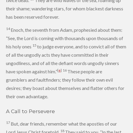
twice dead.
They are wild waves of the sea,
foaming up
their shame;
wandering stars, for whom blackest darkness
has been reserved forever.
14
Enoch,
the seventh from Adam, prophesied about them:
“See, the Lord is coming
with thousands upon thousands of
15
his holy ones
to judge
everyone, and to convict all of them
of all the ungodly acts they have committed in their
ungodliness, and of all the defiant words ungodly sinners
[
e
]
16
have spoken against him.”
These people are
grumblers
and faultfinders; they follow their own evil
desires;
they boast
about themselves and flatter others for
their own advantage.
A Call to Persevere
17
But, dear friends, remember what the apostles
of our
18
Lord Jesus Christ foretold.
They said to you, “In the last