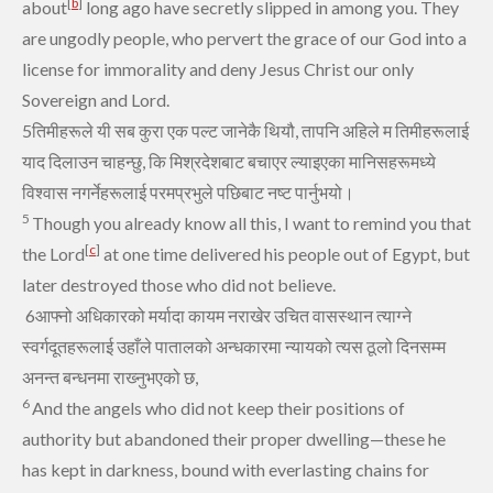
[
b
]
about
long ago have secretly slipped in among you.
They
are ungodly people, who pervert the grace of our God into a
license for immorality and deny Jesus Christ our only
Sovereign and Lord.
5तिमीहरूले यी सब कुरा एक पल्‍ट जानेकै थियौ, तापनि अहिले म तिमीहरूलाई
याद दिलाउन चाहन्‍छु, कि मिश्रदेशबाट बचाएर ल्‍याइएका मानिसहरूमध्‍ये
विश्‍वास नगर्नेहरूलाई परमप्रभुले पछिबाट नष्‍ट पार्नुभयो।
5
Though you already know all this,
I want to remind you
that
[
c
]
the Lord
at one time delivered his people out of Egypt, but
later destroyed those who did not believe.
6आफ्‍नो अधिकारको मर्यादा कायम नराखेर उचित वासस्‍थान त्‍याग्‍ने
स्‍वर्गदूतहरूलाई उहाँले पातालको अन्‍धकारमा न्‍यायको त्‍यस ठूलो दिनसम्‍म
अनन्‍त बन्‍धनमा राख्‍नुभएको छ,
6
And the angels who did not keep their positions of
authority but abandoned their proper dwelling—these he
has kept in darkness, bound with everlasting chains for