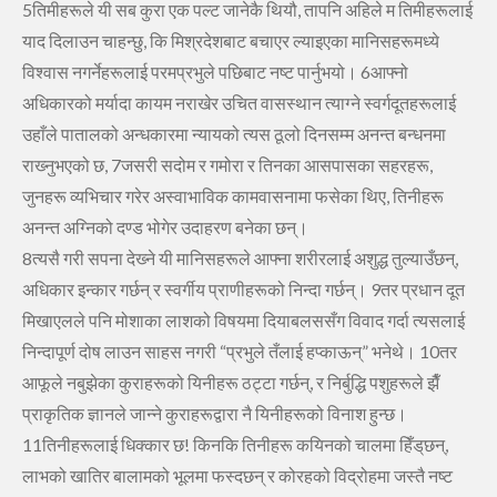
5तिमीहरूले यी सब कुरा एक पल्‍ट जानेकै थियौ, तापनि अहिले म तिमीहरूलाई
याद दिलाउन चाहन्‍छु, कि मिश्रदेशबाट बचाएर ल्‍याइएका मानिसहरूमध्‍ये
विश्‍वास नगर्नेहरूलाई परमप्रभुले पछिबाट नष्‍ट पार्नुभयो।
6आफ्‍नो
अधिकारको मर्यादा कायम नराखेर उचित वासस्‍थान त्‍याग्‍ने स्‍वर्गदूतहरूलाई
उहाँले पातालको अन्‍धकारमा न्‍यायको त्‍यस ठूलो दिनसम्‍म अनन्‍त बन्‍धनमा
राख्‍नुभएको छ,
7जसरी सदोम र गमोरा र तिनका आसपासका सहरहरू,
जुनहरू व्‍यभिचार गरेर
अस्‍वाभाविक कामवासनामा फसेका थिए, तिनीहरू
अनन्‍त अग्‍निको दण्‍ड भोगेर उदाहरण बनेका छन्‌।
8त्‍यसै गरी सपना देख्‍ने यी मानिसहरूले आफ्‍ना शरीरलाई अशुद्ध तुल्‍याउँछन्,
अधिकार इन्‍कार गर्छन्‌ र स्‍वर्गीय प्राणीहरूको निन्‍दा गर्छन्‌।
9तर प्रधान दूत
मिखाएलले पनि मोशाका लाशको विषयमा दियाबलससँग विवाद गर्दा त्‍यसलाई
निन्‍दापूर्ण दोष लाउन साहस नगरी “प्रभुले तँलाई हप्‍काऊन्” भनेथे।
10तर
आफूले नबुझेका कुराहरूको यिनीहरू ठट्टा गर्छन्, र निर्बुद्धि पशुहरूले झैँ
प्राकृतिक ज्ञानले जान्‍ने कुराहरूद्वारा नै यिनीहरूको विनाश हुन्‍छ।
11तिनीहरूलाई धिक्‍कार छ! किनकि तिनीहरू कयिनको चालमा हिँड्‌छन्,
लाभको खातिर बालामको भूलमा फस्‍दछन्‌ र कोरहको विद्रोहमा जस्‍तै नष्‍ट