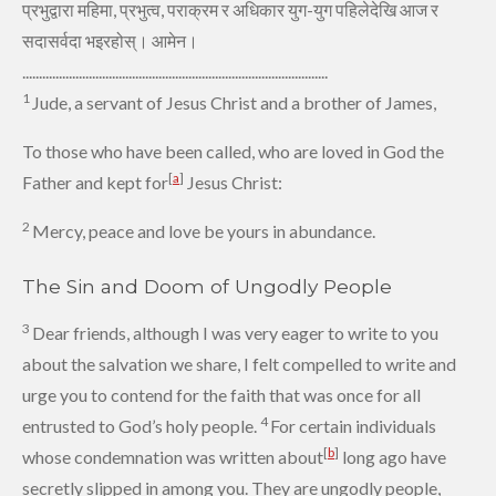
प्रभुद्वारा महिमा, प्रभुत्‍व, पराक्रम र अधिकार युग-युग पहिलेदेखि आज र
सदासर्वदा भइरहोस्‌। आमेन।
............................................................................................
1
Jude,
a servant of Jesus Christ
and a brother of James,
To those who have been called,
who are loved in God the
[
a
]
Father and kept for
Jesus Christ:
2
Mercy, peace
and love be yours in abundance.
The Sin and Doom of Ungodly People
3
Dear friends,
although I was very eager to write to you
about the salvation we share,
I felt compelled to write and
urge you to contend
for the faith
that was once for all
4
entrusted to God’s holy people.
For certain individuals
[
b
]
whose condemnation was written about
long ago have
secretly slipped in among you.
They are ungodly people,