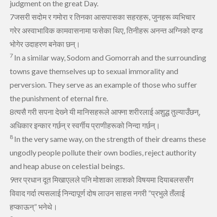
judgment on the great Day.
7जसरी सदोम र गमोरा र तिनका आसपासका सहरहरू, जुनहरू व्‍यभिचार
गरेर
अस्‍वाभाविक कामवासनामा फसेका थिए, तिनीहरू अनन्‍त अग्‍निको दण्‍ड
भोगेर उदाहरण बनेका छन्‌।
7
In a similar way, Sodom and Gomorrah
and the surrounding
towns
gave themselves up to sexual immorality and
perversion. They serve as an example of those who suffer
the punishment of eternal fire.
8त्‍यसै गरी सपना देख्‍ने यी मानिसहरूले आफ्‍ना शरीरलाई अशुद्ध तुल्‍याउँछन्,
अधिकार इन्‍कार गर्छन्‌ र स्‍वर्गीय प्राणीहरूको निन्‍दा गर्छन्‌।
8
In the very same way, on the strength of their dreams these
ungodly people pollute their own bodies, reject authority
and heap abuse on celestial beings.
9तर प्रधान दूत मिखाएलले पनि मोशाका लाशको विषयमा दियाबलससँग
विवाद गर्दा त्‍यसलाई निन्‍दापूर्ण दोष लाउन साहस नगरी “प्रभुले तँलाई
हप्‍काऊन्” भनेथे।