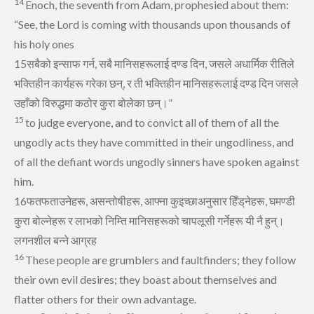
14
Enoch,
the seventh from Adam, prophesied about them:
“See, the Lord is coming
with thousands upon thousands of
his holy ones
15सबैको इन्‍साफ गर्न, सबै मानिसहरूलाई दण्‍ड दिन, जसले अधार्मिक रीतिले
भक्तिहीन कार्यहरू गरेका छन्, र ती भक्तिहीन मानिसहरूलाई दण्‍ड दिन जसले
उहाँको विरुद्धमा कठोर कुरा बोलेका छन्‌।”
15
to judge
everyone, and to convict all of them of all the
ungodly acts they have committed in their ungodliness, and
of all the defiant words ungodly sinners have spoken against
him.
16फतफताउनेहरू, असन्‍तोषीहरू, आफ्‍ना कुइच्‍छाअनुसार हिँड्‌नेहरू, घमण्‍डी
कुरा बोल्‍नेहरू र लाभको निम्‍ति मानिसहरूको चापलूसी गर्नेहरू यी नै हुन्‌।
लगनशील बन्‍ने आग्रह
16
These people are grumblers
and faultfinders; they follow
their own evil desires;
they boast
about themselves and
flatter others for their own advantage.