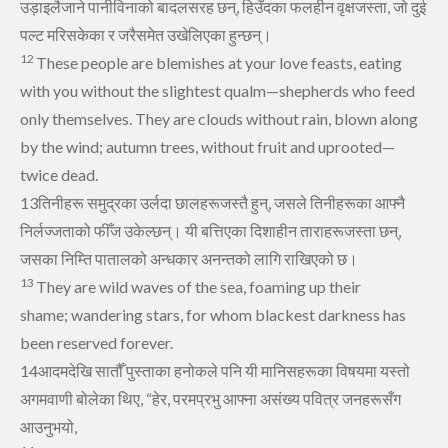
उड़ाइलैजाने पानीविनाको बादलसरह छन्, हिउँदका फलहीन वृक्षजस्‍ता, जो दुई
पल्‍ट मरिसकेका र जरैसमेत उखेलिएका हुन्‍छन्‌।
12
These people are blemishes at your love feasts,
eating
with you without the slightest qualm—shepherds who feed
only themselves.
They are clouds without rain,
blown along
by the wind;
autumn trees, without fruit and uprooted
—
twice dead.
13तिनीहरू समुद्रका उर्लदा छालहरूजस्‍तै हुन्, जसले तिनीहरूका आफ्‍नै
निर्लज्‍जताको फीँज उकेल्‍छन्‌। यी बत्तिएका दिशाहीन ताराहरूजस्‍ता छन्,
जसका निम्‍ति पातालको अन्‍धकार अनन्‍तको लागि राखिएको छ।
13
They are wild waves of the sea,
foaming up their
shame;
wandering stars, for whom blackest darkness has
been reserved forever.
14आदमदेखि सातौँ पुस्‍ताका हनोकले पनि यी मानिसहरूका विषयमा यस्‍तो
अगमवाणी बोलेका थिए, “हेर, परमप्रभु आफ्‍ना असंख्‍य पवित्र जनहरूसँग
आउनुभयो,