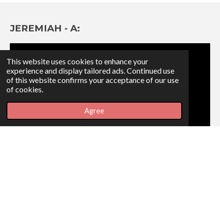
JEREMIAH - A:
This website uses cookies to enhance your
experience and display tailored ads. Continued use
of this website confirms your acceptance of our use
of cookies.
Agree
Share
Share
Share
Share
PS. SIMON THAPA