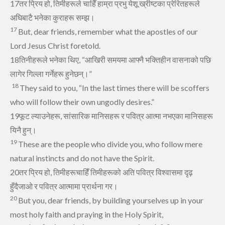
17तर प्रिय हो, तिमीहरूले चाहिँ हाम्रा प्रभु येशू ख्रीष्‍टका प्रेरितहरूले
अघिबाटै भनेका कुराहरू सम्‍झ।
17
But, dear friends, remember what the apostles
of our
Lord Jesus Christ foretold.
18तिनीहरूले भनेका थिए, “आखिरी समयमा आफ्‍नै भक्तिहीन वासनाको पछि
लागेर गिल्‍ला गर्नेहरू हुनेछन्‌।”
18
They said to you, “In the last times
there will be scoffers
who will follow their own ungodly desires.”
19फूट ल्याउ‍नेहरू, सांसारिक मानिसहरू र पवित्र आत्‍मा नभएका मानिसहरू
यिनै हुन्‌।
19
These are the people who divide you, who follow mere
natural instincts and do not have the Spirit.
20तर प्रिय हो, तिमीहरूचाहिँ तिमीहरूको अति पवित्र विश्‍वासमा दृढ़
हुँदैजाओ र पवित्र आत्‍मामा प्रार्थना गर।
20
But you, dear friends, by building yourselves up
in your
most holy faith
and praying in the Holy Spirit,