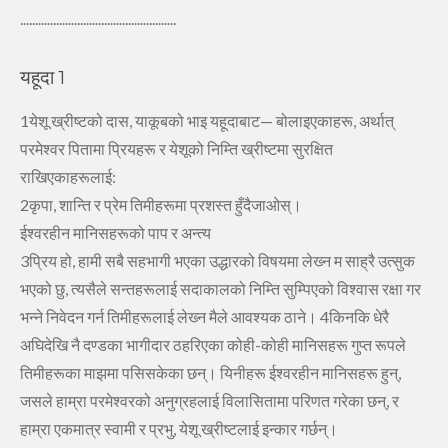
....................................................
यहूदा 1
1येशू ख्रीष्‍टको दास, याकूबको भाइ यहूदाबाट— बोलाइएकाहरू, अर्थात्‌
परमेश्‍वर पितामा प्रियहरू र येशूको निम्‍ति ख्रीष्‍टमा सुरक्षित
राखिएकाहरूलाई:
2कृपा, शान्‍ति र प्रेम तिमीहरूमा प्रशस्‍त हुँदैजाओस्‌।
ईश्‍वरहीन मानिसहरूको पाप र अन्‍त्‍य
3प्रिय हो, हामी सबै सहभागी भएका उद्धारको विषयमा लेख्‍न म साह्रै उत्‍सुक
भएको छु, त्‍यसैले सन्‍तहरूलाई सदाकालको निम्‍ति सुम्‍पिएको विश्‍वास रक्षा गर
भन्‍ने निवेदन गर्न तिमीहरूलाई लेख्‍न मैले आवश्‍यक ठाने।
4किनकि धेरै
अघिदेखि नै दण्‍डका भागीदार ठहरिएका कोही-कोही मानिसहरू गुप्‍त रूपले
तिमीहरूका माझमा पसिसकेका छन्‌। यिनीहरू ईश्‍वरहीन मानिसहरू हुन्,
जसले हाम्रा परमेश्‍वरको अनुग्रहलाई विलासितामा परिणत गरेका छन्, र
हाम्रा एकमात्र स्‍वामी र प्रभु, येशू ख्रीष्‍टलाई इन्‍कार गर्छन्‌।