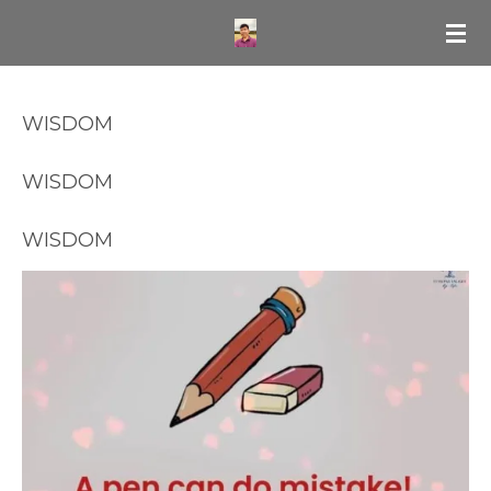
Skip
to
main
content
WISDOM
WISDOM
WISDOM