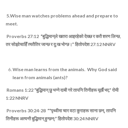
5.Wise man watches problems ahead and prepare to
meet.
Proverbs 27:12 “
बुद्धिमान्‌ले खतरा आइरहेको देख्‍छ र कतै शरण लिन्‍छ
,
तर सोझोचाहिँ त्‍यतैतिर जान्‍छ र दु:ख भोग्‍छ।”
हितोपदेश
27:12
NNRV
Wise man learns from the animals. Why God said
learn from animals (ants)?
Romans 1:22 “
बुद्धिमान्‌ छु भन्‍ने दाबी गरे तापनि तिनीहरू मूर्खै भए
,”
रोमी
1:22
NNRV
Proverbs 30:24-28 ““
पृथ्‍वीमा चार वटा कुराहरू साना छन्
,
तापनि
तिनीहरू अत्‍यन्‍तै बुद्धिमान्‌ हुन्‍छन्‌:”
हितोपदेश
30:24
NNRV