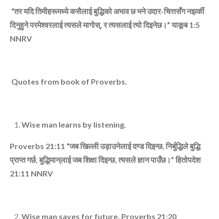
“
तर यदि तिमीहरूमध्‍ये कसैलाई बुद्धिको अभाव छ भने उदार-चित्तसँग नझर्की
दिनुहुने परमेश्‍वरलाई त्‍यसले मागोस्
,
र त्‍यसलाई त्‍यो दिइनेछ।”
याकूब
1:5
NNRV
Quotes from book of Proverbs.
Wise man learns by listening.
Proverbs 21:11 “
जब खिल्‍ली उड़ाउनेलाई दण्‍ड दिइन्‍छ
,
निर्बुद्धिले बुद्धि
प्राप्‍त गर्छ
,
बुद्धिमान्‌लाई जब शिक्षा दिइन्‍छ
,
त्‍यसले ज्ञान पाउँछ।”
हितोपदेश
21:11
NNRV
Wise man saves for future. Proverbs 21:20