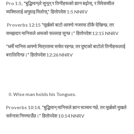
Pro 1:5, “
बुद्धिमान्‌ले सुनून्‌ र तिनीहरूको ज्ञान बढ़ोस्
,
र विवेकशील
व्‍यक्तिलाई अगुवाइ मिलोस्
,”
हितोपदेश
1:5
NNRV
Proverbs 12:15 “
मूर्खको बाटो आफ्‍नो नजरमा ठीकै देखिन्‍छ
,
तर
समझदार मानिसले अरूको सल्‍लाह सुन्‍छ।”
हितोपदेश
12:15
NNRV
“
धर्मी मानिस आफ्‍नो मित्रतामा सचेत रहन्‍छ
,
तर दुष्‍टको बाटोले तिनीहरूलाई
बरालिदिन्‍छ।”
हितोपदेश
12:26
NNRV
Wise man holds his Tongues.
Proverbs 10:14. “
बुद्धिमान्‌ मानिसले ज्ञान सञ्‍चय गर्छ
,
तर मूर्खको मुखले
सर्वनाश निम्‍त्‍याउँछ।”
हितोपदेश
10:14
NNRV