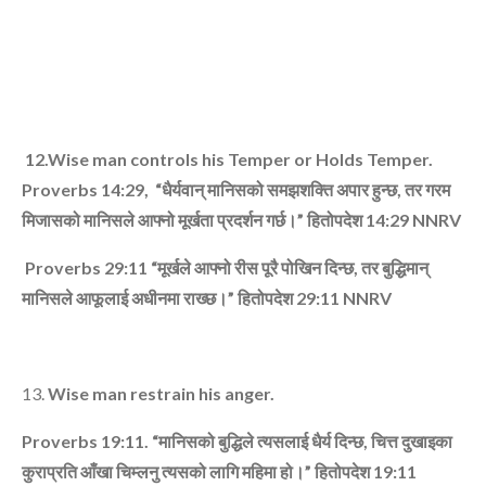
12.Wise man controls his Temper or Holds Temper.
Proverbs 14:29, “
धैर्यवान्‌ मानिसको समझशक्ति अपार हुन्‍छ
,
तर गरम
मिजासको मानिसले आफ्‍नो मूर्खता प्रदर्शन गर्छ।”
हितोपदेश
14:29
NNRV
Proverbs 29:11 “
मूर्खले आफ्‍नो रीस पूरै पोखिन दिन्‍छ
,
तर बुद्धिमान्‌
मानिसले आफूलाई अधीनमा राख्‍छ।”
हितोपदेश
29:11
NNRV
Wise man restrain his anger.
Proverbs 19:11. “
मानिसको बुद्धिले त्‍यसलाई धैर्य दिन्‍छ
,
चित्त दुखाइका
कुराप्रति आँखा चिम्‍लनु त्‍यसको लागि महिमा हो।”
हितोपदेश
19:11