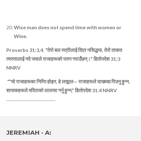
Wise man does not spend time with women or
Wine.
Proverbs 31:3,4. “
तेरो बल स्‍त्रीलाई दिएर नसिद्धया
,
तेरो ताकत
त्‍यस्‍तालाई नदे जसले राजाहरूको पतन गराउँछन्‌।”
हितोपदेश
31:3
NNRV
““
यो राजाहरूका निम्‍ति होइन
,
हे लमूएल— राजाहरूले दाखमद्य पिउनु हुन्‍न
,
शासकहरूले मदिराको लालसा गर्नु हुन्‍न
,”
हितोपदेश
31:4
NNRV
…………………………………
JEREMIAH - A: