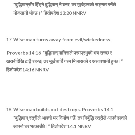
“
बुद्धिमान्‌सँग हिँड्‌ने बुद्धिमान्‌ नै बन्‍छ
,
तर मूर्खहरूको सङ्गत गर्नेले
नोक्‍सानी भोग्‍छ।”
हितोपदेश
13:20
NNRV
Wise man turns away from evil/wickedness.
Proverbs 14:16 “
बुद्धिमान्‌ मानिसले परमप्रभुको भय राख्‍छ र
खराबीदेखि टाढ़ै रहन्‍छ
,
तर मूर्खचाहिँ गरम मिजासको र असावधानी हुन्‍छ।”
हितोपदेश
14:16
NNRV
Wise man builds not destroys. Proverbs 14:1
“
बुद्धिमान्‌ स्‍त्रीले आफ्‍नो घर निर्माण गर्छे
,
तर निर्बुद्धि स्‍त्रीले आफ्‍नै हातले
आफ्‍नो घर भत्‍काउँछे।”
हितोपदेश
14:1
NNRV