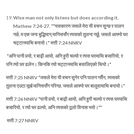
Wise man not only listens but does according it.
Mathew 7:24-27. ““
यसकारण जसले मेरा यी वचन सुन्‍छ र पालन
गर्छ
,
म एक जना बुद्धिमान्‌ मानिससँग त्‍यसको तुलना गर्छु
,
जसले आफ्‍नो घर
चट्टानमाथि बनायो।”
मत्ती
7:24
NNRV
“
अनि पानी पर्‍यो
,
र बाढ़ी आयो
,
अनि हुरी चल्‍यो र त्‍यस घरमाथि बजारियो
,
र
पनि त्‍यो घर ढलेन। किनकि त्‍यो चट्टानमाथि बसालिएको थियो।”
मत्ती
7:25
NNRV “
जसले मेरा यी वचन सुनेर पनि पालन गर्दैन
,
त्‍यसको
तुलना एउटा मूर्ख मानिससँग गरिन्‍छ
,
जसले आफ्‍नो घर बालुवामाथि बनायो।”
मत्ती
7:26
NNRV “
पानी पर्‍यो
,
र बाढ़ी आयो
,
अनि हुरी चल्‍यो र त्‍यस घरमाथि
बजारियो
,
र त्‍यो घर ढल्‍यो
,
अनि त्‍यसको ठूलो विनाश भयो।””
मत्ती
7:27
NNRV