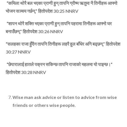
“
कमिला थोरै बल भएका प्राणी हुन्‌ तापनि ग्रीष्‍म ऋतुमा नै तिनीहरू आफ्‍नो
भोजन सञ्‍चय गर्छन्
,”
हितोपदेश
30:25
NNRV
“
शापन थोरै शक्ति भएका प्राणी हुन्‌ तापनि पहरामा तिनीहरू आफ्‍नो घर
बनाउँछन्
,”
हितोपदेश
30:26
NNRV
“
सलहका राजा हुँदैन तापनि तिनीहरू लहरै हूल बाँधेर अगि बढ्‌छन्
,”
हितोपदेश
30:27
NNRV
“
छेपारालाई हातले पक्रन सकिन्‍छ तापनि राजाको महलमा यो पाइन्‍छ।”
हितोपदेश
30:28
NNRV
Wise man ask advice or listen to advice from wise
friends or others wise people.