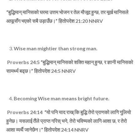
“
बुद्धिमान्‌ मानिसको घरमा उत्तम भोजन र तेल मौजूद हुन्‍छ
,
तर मूर्ख मानिसले
आफूसँग भएको सबै उड़ाउँछ।”
हितोपदेश
21:20
NNRV
Wise man mightier than strong man.
Proverbs 24:5 “
बुद्धिमान्‌ मानिसको शक्ति महान्‌ हुन्‍छ
,
र ज्ञानी मानिसको
सामर्थ्‍य बढ्‌छ।”
हितोपदेश
24:5
NNRV
Becoming Wise man means bright future.
Proverbs 24:14 “
यो पनि याद राख्‌ कि बुद्धि तेरो प्राणको लागि गुलियो
हुनेछ। यसलाई तैंले प्राप्‍त गरिस्‌ भने
,
तेरो भविष्‍यको लागि आशा छ
,
र तेरो
आशा व्‍यर्थै जानेछैन।”
हितोपदेश
24:14
NNRV