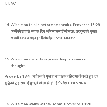
NNRV
Wise man thinks before he speaks. Proverbs 15:28
“
धर्मीको हृदयले जवाफ दिन अघि त्‍यसलाई जोख्‍दछ
,
तर दुष्‍टको मुखले
खराबी बकवाद गर्दछ।”
हितोपदेश
15:28
NNRV
Wise man’s words express deep streams of
thought.
Proverbs 18:4. “
मानिसको मुखका वचनहरू गहिरा पानीजस्‍तै हुन्
,
तर
बुद्धिको फुहाराचाहिँ बुल्‍बुले खोला हो।”
हितोपदेश
18:4
NNRV
Wise man walks with wisdom. Proverbs 13:20